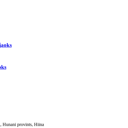
jaoks
oks
 Hunani provints, Hiina