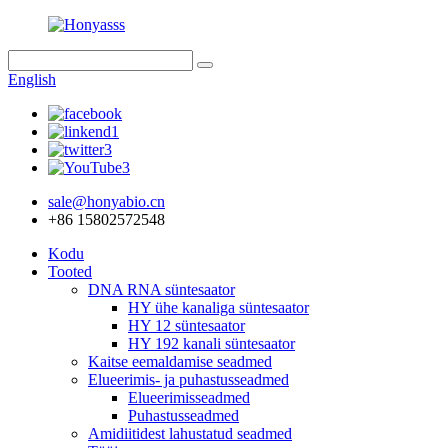
English
sale@honyabio.cn
+86 15802572548
Kodu
Tooted
DNA RNA süntesaator
HY ühe kanaliga süntesaator
HY 12 süntesaator
HY 192 kanali süntesaator
Kaitse eemaldamise seadmed
Elueerimis- ja puhastusseadmed
Elueerimisseadmed
Puhastusseadmed
Amidiitidest lahustatud seadmed