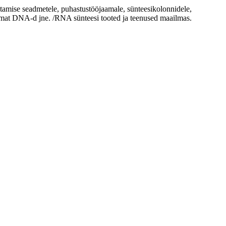
amise seadmetele, puhastustööjaamale, sünteesikolonnidele,
husamat DNA-d jne. /RNA sünteesi tooted ja teenused maailmas.