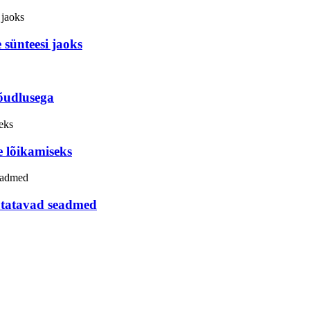
sünteesi jaoks
õudlusega
 lõikamiseks
utatavad seadmed