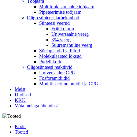
Tööjaam
Multifunktsionaalne tööjaam
Pipeteerimise tööjaam
Oligo sünteesi tarbekaubad
Sünteesi veerud
Friti kolonn
Universaalne veerg
394 veerg
Suuremahuline veerg
Sõelaplaadid ja filtrid
Molekulaarsed lõksud
Pudeli kork
Oligosünteesi reaktiivid
Universaalne CPG
Fosforamidiidid
Modifitseeritud amidiit ja CPG
Meist
Uudised
KKK
Võta meiega ühendust
Kodu
Tooted