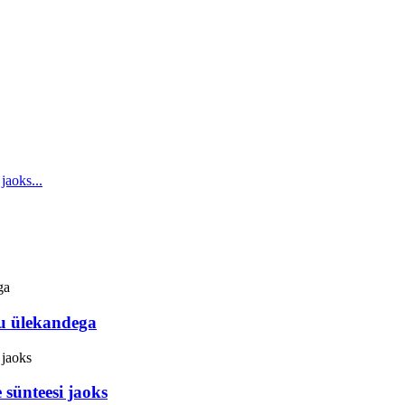
ku ülekandega
sünteesi jaoks