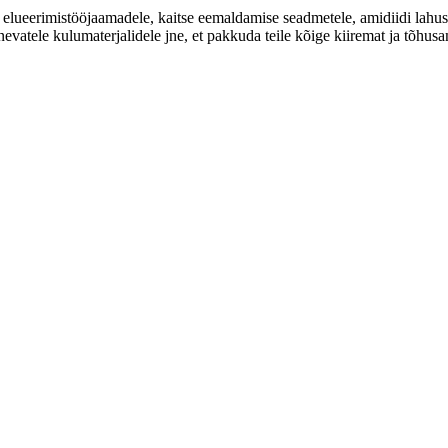
lueerimistööjaamadele, kaitse eemaldamise seadmetele, amidiidi lahust
erinevatele kulumaterjalidele jne, et pakkuda teile kõige kiiremat ja tõ