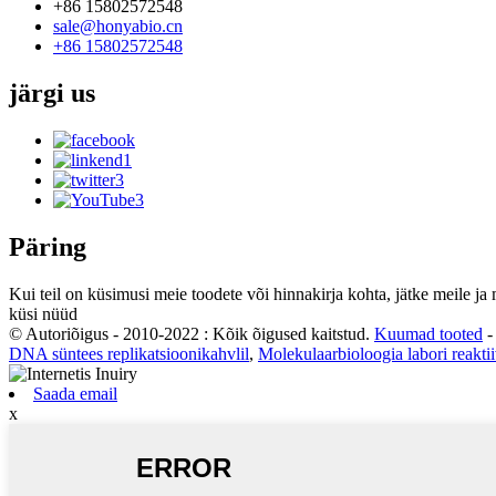
+86 15802572548
sale@honyabio.cn
+86 15802572548
järgi
us
Päring
Kui teil on küsimusi meie toodete või hinnakirja kohta, jätke meile j
küsi nüüd
© Autoriõigus - 2010-2022 : Kõik õigused kaitstud.
Kuumad tooted
DNA süntees replikatsioonikahvlil
,
Molekulaarbioloogia labori reakti
Saada email
x