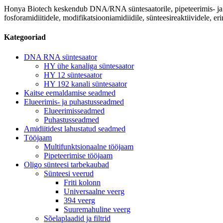
Honya Biotech keskendub DNA/RNA süntesaatorile, pipeteerimis- ja e
fosforamidiitidele, modifikatsiooniamidiidile, sünteesireaktiividele, 
Kategooriad
DNA RNA süntesaator
HY ühe kanaliga süntesaator
HY 12 süntesaator
HY 192 kanali süntesaator
Kaitse eemaldamise seadmed
Elueerimis- ja puhastusseadmed
Elueerimisseadmed
Puhastusseadmed
Amidiitidest lahustatud seadmed
Tööjaam
Multifunktsionaalne tööjaam
Pipeteerimise tööjaam
Oligo sünteesi tarbekaubad
Sünteesi veerud
Friti kolonn
Universaalne veerg
394 veerg
Suuremahuline veerg
Sõelaplaadid ja filtrid