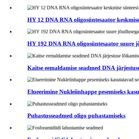
HY 12 DNA RNA oligosüntesaator keskmise 
HY 192 DNA RNA oligosüntesaator suure j
Kaitse eemaldamise seadmed DNA järjestuse
Elueerimine Nukleiinhappe pesemiseks kas
Puhastusseadmed oligo puhastamiseks