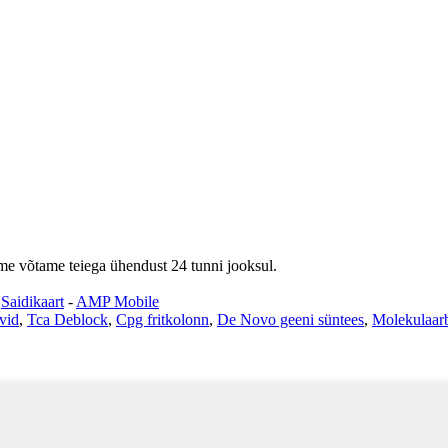
a me võtame teiega ühendust 24 tunni jooksul.
-
Saidikaart
-
AMP Mobile
ivid
,
Tca Deblock
,
Cpg fritkolonn
,
De Novo geeni süntees
,
Molekulaarb