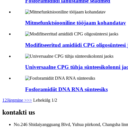
Fosforamidiidi lahustamise seadmed
Mitmefunktsiooniline tööjaam kohandatav
Modifitseeritud amidiidi CPG oligosünteesi 
Universaalne CPG tühja sünteesikolonni ja
Fosforamidiit DNA RNA sünteesiks
1
2
Järgmine >
>>
Lehekülg 1/2
kontakti
us
No.246 Shidaiyangguang Blvd, Yuhua piirkond, Changsha linn,