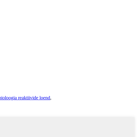
ioloogia reaktiivide loend
,