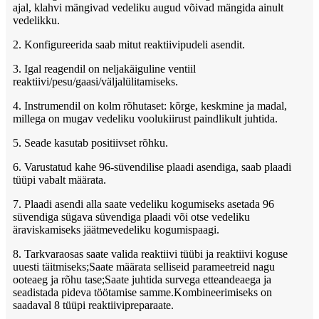
ajal, klahvi mängivad vedeliku augud võivad mängida ainult
vedelikku.
2. Konfigureerida saab mitut reaktiivipudeli asendit.
3. Igal reagendil on neljakäiguline ventiil
reaktiivi/pesu/gaasi/väljalülitamiseks.
4. Instrumendil on kolm rõhutaset: kõrge, keskmine ja madal,
millega on mugav vedeliku voolukiirust paindlikult juhtida.
5. Seade kasutab positiivset rõhku.
6. Varustatud kahe 96-süvendilise plaadi asendiga, saab plaadi
tüüpi vabalt määrata.
7. Plaadi asendi alla saate vedeliku kogumiseks asetada 96
süvendiga sügava süvendiga plaadi või otse vedeliku
äraviskamiseks jäätmevedeliku kogumispaagi.
8. Tarkvaraosas saate valida reaktiivi tüübi ja reaktiivi koguse
uuesti täitmiseks;Saate määrata selliseid parameetreid nagu
ooteaeg ja rõhu tase;Saate juhtida survega etteandeaega ja
seadistada pideva töötamise samme.Kombineerimiseks on
saadaval 8 tüüpi reaktiivipreparaate.