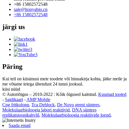
+86 15802572548
sale@honyabio.cn
+86 15802572548
järgi
us
Päring
Kui teil on küsimusi meie toodete või hinnakirja kohta, jätke meile ja
me võtame teiega ühendust 24 tunni jooksul.
küsi nüüd
© Autoriõigus – 2010-2022 : Kõik õigused kaitstud.
Kuumad tooted
-
Saidikaart
-
AMP Mobile
Cpg fritkolonn
,
Tca Deblock
,
De Novo geeni süntees
,
Molekulaarbioloogia labori reaktiivid
,
DNA süntees
replikatsioonikahvlil
,
Molekulaarbioloogia reaktiivide loend
,
Saada email