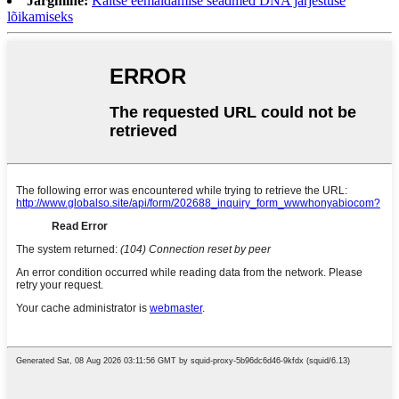
Järgmine:
Kaitse eemaldamise seadmed DNA järjestuse
lõikamiseks