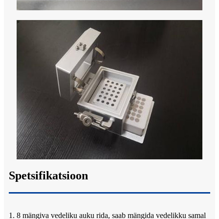
Spetsifikatsioon
1. 8 mängiva vedeliku auku rida, saab mängida vedelikku samal