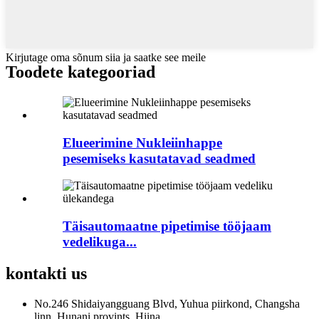
Kirjutage oma sõnum siia ja saatke see meile
Toodete kategooriad
Elueerimine Nukleiinhappe
pesemiseks kasutatavad seadmed
Täisautomaatne pipetimise tööjaam
vedelikuga...
kontakti
us
No.246 Shidaiyangguang Blvd, Yuhua piirkond, Changsha
linn, Hunani provints, Hiina