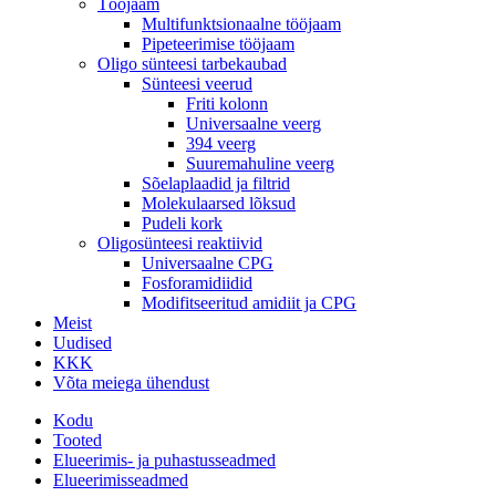
Tööjaam
Multifunktsionaalne tööjaam
Pipeteerimise tööjaam
Oligo sünteesi tarbekaubad
Sünteesi veerud
Friti kolonn
Universaalne veerg
394 veerg
Suuremahuline veerg
Sõelaplaadid ja filtrid
Molekulaarsed lõksud
Pudeli kork
Oligosünteesi reaktiivid
Universaalne CPG
Fosforamidiidid
Modifitseeritud amidiit ja CPG
Meist
Uudised
KKK
Võta meiega ühendust
Kodu
Tooted
Elueerimis- ja puhastusseadmed
Elueerimisseadmed