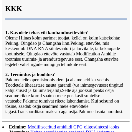
KKK
1. Kas olete tehas või kaubandusettevõte?
Oleme Hiinas kolm parimat tootjat, kellel on kolm katsekohta:
Peking, Qingdao ja Changsha linn.Pekingi ettevõte, mis
keskendub DNA RNA süntesaatori ja tarvikute, tarbekaupade
tootmisele, Qingdao ettevõte vastutab Modification Amidite
tootmise uurimis- ja arendustegevuse eest, Changsha ettevõte
tegeleb välisturgude müügi ja tehnikute eest.
2. Teenindus ja koolitus?
Pakume teile operatsioonivideot ja aitame teid ka veebis.
Toodetele üheaastase tasuta garantii (v.a inimtegevusest tingitud
kahjustused ja kulumaterjalid).Selle aja jooksul peaks ostja
seadme rikke korral saatma meie postkasti suhtelise
veateabe.Pakume toimivat rikete lahendamist. Kui seisund on
tõsine, saadab ostja seadmed meie ettevõttele
tagasi.Transporditasu maksab aga ostja.Pakume tasuta hooldust.
Eelmine:
Modifitseeritud amidiidi CPG oligosünteesi jaoks