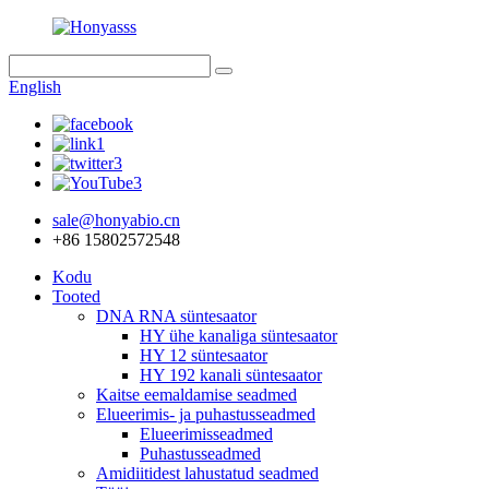
English
sale@honyabio.cn
+86 15802572548
Kodu
Tooted
DNA RNA süntesaator
HY ühe kanaliga süntesaator
HY 12 süntesaator
HY 192 kanali süntesaator
Kaitse eemaldamise seadmed
Elueerimis- ja puhastusseadmed
Elueerimisseadmed
Puhastusseadmed
Amidiitidest lahustatud seadmed