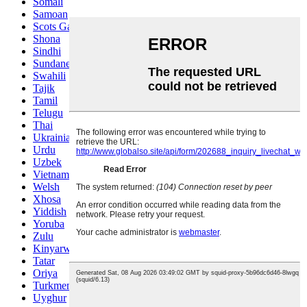
Somali
Samoan
Scots Gaelic
Shona
Sindhi
Sundanese
Swahili
Tajik
Tamil
Telugu
Thai
Ukrainian
Urdu
Uzbek
Vietnamese
Welsh
Xhosa
Yiddish
Yoruba
Zulu
Kinyarwanda
Tatar
Oriya
Turkmen
Uyghur