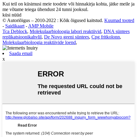
Kui teil on küsimusi meie toodete või hinnakirja kohta, jätke meile ja
me võtame teiega ühendust 24 tunni jooksul.
küsi nüüd
© Autoriõigus – 2010-2022 : Kõik õigused kaitstud.
Kuumad tooted
-
Saidikaart
-
AMP Mobile
Tca Deblock
,
Molekulaarbioloogia labori reaktiivid
,
DNA süntees
replikatsioonikahvlil
,
De Novo geeni süntees
,
Cpg fritkolonn
,
Molekulaarbioloogia reaktiivide loend
,
Saada email
x