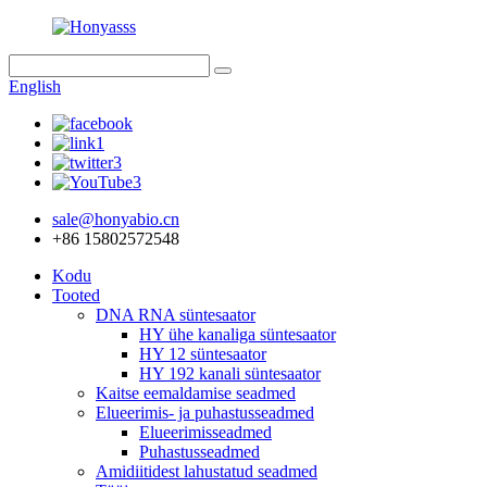
English
sale@honyabio.cn
+86 15802572548
Kodu
Tooted
DNA RNA süntesaator
HY ühe kanaliga süntesaator
HY 12 süntesaator
HY 192 kanali süntesaator
Kaitse eemaldamise seadmed
Elueerimis- ja puhastusseadmed
Elueerimisseadmed
Puhastusseadmed
Amidiitidest lahustatud seadmed