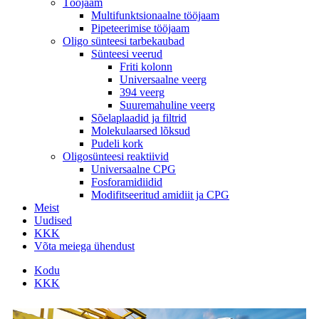
Tööjaam
Multifunktsionaalne tööjaam
Pipeteerimise tööjaam
Oligo sünteesi tarbekaubad
Sünteesi veerud
Friti kolonn
Universaalne veerg
394 veerg
Suuremahuline veerg
Sõelaplaadid ja filtrid
Molekulaarsed lõksud
Pudeli kork
Oligosünteesi reaktiivid
Universaalne CPG
Fosforamidiidid
Modifitseeritud amidiit ja CPG
Meist
Uudised
KKK
Võta meiega ühendust
Kodu
KKK