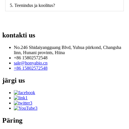
5. Teenindus ja koolitus?
kontakti
us
No.246 Shidaiyangguang Blvd, Yuhua piirkond, Changsha
linn, Hunani provints, Hiina
+86 15802572548
sale@honyabio.cn
+86 15802572548
järgi
us
Päring