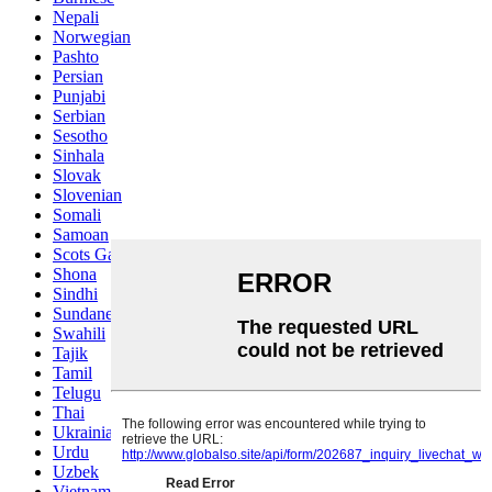
Nepali
Norwegian
Pashto
Persian
Punjabi
Serbian
Sesotho
Sinhala
Slovak
Slovenian
Somali
Samoan
Scots Gaelic
Shona
Sindhi
Sundanese
Swahili
Tajik
Tamil
Telugu
Thai
Ukrainian
Urdu
Uzbek
Vietnamese