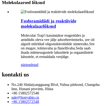
Molekulaarsed lõksud
Fosforamidiidi ja reaktiivide
molekulaarlõksud
Molecular Trap'i kasutatakse reagentides ja
amidiidis oleva vee jälje adsorbeerimiseks, see oli
algselt mõeldud oligonukleotiidide sünteesiks.See
on mugav, tolmuvaba ja flanellivaba.Seda saab
lisada mitmesugustele lahustitele ja orgaanilistele
lahustele, et eemaldada veejälge.
päring
detail
kontakti
us
No.246 Shidaiyangguang Blvd, Yuhua piirkond, Changsha
linn, Hunani provints, Hiina
+86 15802572548
sale@honyabio.cn
+86 15802572548