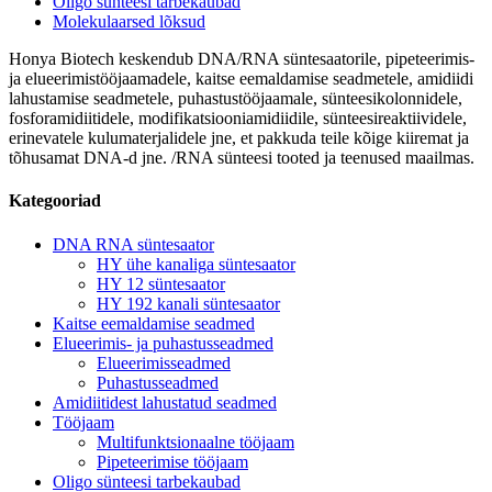
Oligo sünteesi tarbekaubad
Molekulaarsed lõksud
Honya Biotech keskendub DNA/RNA süntesaatorile, pipeteerimis-
ja elueerimistööjaamadele, kaitse eemaldamise seadmetele, amidiidi
lahustamise seadmetele, puhastustööjaamale, sünteesikolonnidele,
fosforamidiitidele, modifikatsiooniamidiidile, sünteesireaktiividele,
erinevatele kulumaterjalidele jne, et pakkuda teile kõige kiiremat ja
tõhusamat DNA-d jne. /RNA sünteesi tooted ja teenused maailmas.
Kategooriad
DNA RNA süntesaator
HY ühe kanaliga süntesaator
HY 12 süntesaator
HY 192 kanali süntesaator
Kaitse eemaldamise seadmed
Elueerimis- ja puhastusseadmed
Elueerimisseadmed
Puhastusseadmed
Amidiitidest lahustatud seadmed
Tööjaam
Multifunktsionaalne tööjaam
Pipeteerimise tööjaam
Oligo sünteesi tarbekaubad