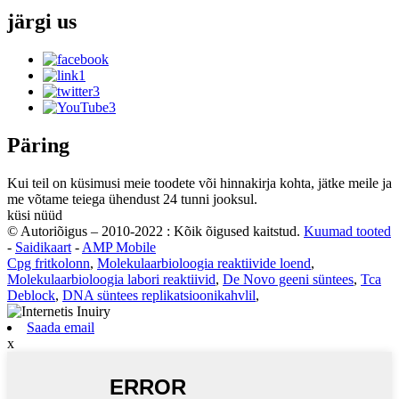
järgi
us
Päring
Kui teil on küsimusi meie toodete või hinnakirja kohta, jätke meile ja
me võtame teiega ühendust 24 tunni jooksul.
küsi nüüd
© Autoriõigus – 2010-2022 : Kõik õigused kaitstud.
Kuumad tooted
-
Saidikaart
-
AMP Mobile
Cpg fritkolonn
,
Molekulaarbioloogia reaktiivide loend
,
Molekulaarbioloogia labori reaktiivid
,
De Novo geeni süntees
,
Tca
Deblock
,
DNA süntees replikatsioonikahvlil
,
Saada email
x