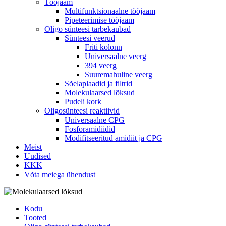
Tööjaam
Multifunktsionaalne tööjaam
Pipeteerimise tööjaam
Oligo sünteesi tarbekaubad
Sünteesi veerud
Friti kolonn
Universaalne veerg
394 veerg
Suuremahuline veerg
Sõelaplaadid ja filtrid
Molekulaarsed lõksud
Pudeli kork
Oligosünteesi reaktiivid
Universaalne CPG
Fosforamidiidid
Modifitseeritud amidiit ja CPG
Meist
Uudised
KKK
Võta meiega ühendust
Kodu
Tooted