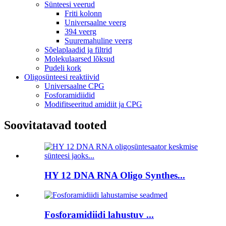
Sünteesi veerud
Friti kolonn
Universaalne veerg
394 veerg
Suuremahuline veerg
Sõelaplaadid ja filtrid
Molekulaarsed lõksud
Pudeli kork
Oligosünteesi reaktiivid
Universaalne CPG
Fosforamidiidid
Modifitseeritud amidiit ja CPG
Soovitatavad tooted
HY 12 DNA RNA Oligo Synthes...
Fosforamidiidi lahustuv ...