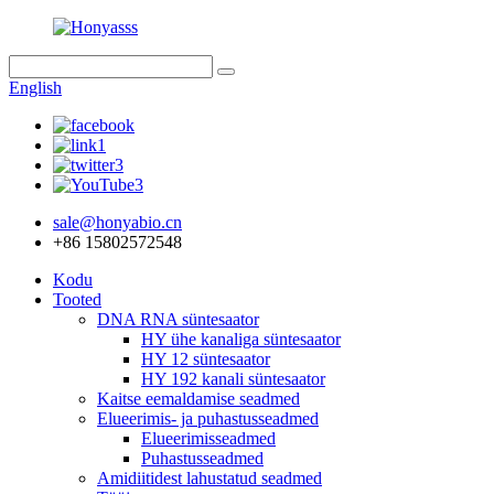
English
sale@honyabio.cn
+86 15802572548
Kodu
Tooted
DNA RNA süntesaator
HY ühe kanaliga süntesaator
HY 12 süntesaator
HY 192 kanali süntesaator
Kaitse eemaldamise seadmed
Elueerimis- ja puhastusseadmed
Elueerimisseadmed
Puhastusseadmed
Amidiitidest lahustatud seadmed