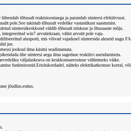
 lühendab tõhusalt reaktsiooniaega ja parandab sünteesi efektiivsust.
analit pole.See takistab tõhusalt vedelike vastastikust saastumist.
suletud sünteesikeskkond väldib tõhusalt niiskuse ja õhusaaste mõju.
ntegreeritud win7 arvutiekraan, välist arvutit pole vaja.
odifitseeritud alusporti, mis võivad vajadusel sünteesida aluseid nagu
id jne.
sessi jooksul ilma käsitsi seadistamata.
 pikendada ühe sünteesi aega ilma sagedase reaktiivi asendamiseta.
tmevedeliku väljalaskeava on keskkonnareostuse vältimiseks väike.
tkamise funktsioonid.Eriolukordadel, näiteks elektrikatkestuse korral, või
ane jõudlus.esitus.
n.