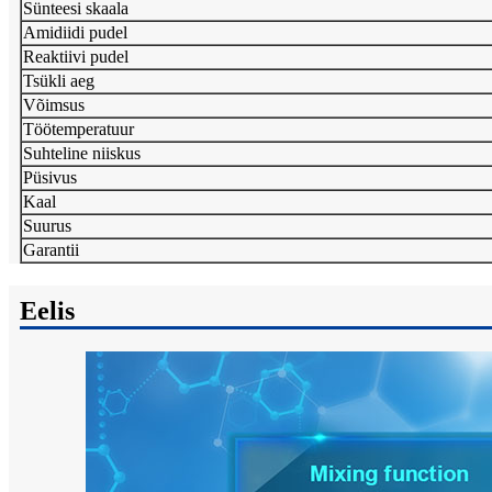
Sünteesi skaala
Amidiidi pudel
Reaktiivi pudel
Tsükli aeg
Võimsus
Töötemperatuur
Suhteline niiskus
Püsivus
Kaal
Suurus
Garantii
Eelis