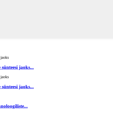
ünteesi jaoks...
ünteesi jaoks...
loogiliste...