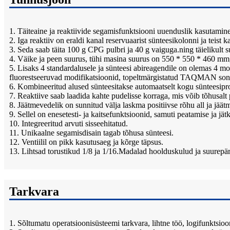
1. Täiteaine ja reaktiivide segamisfunktsiooni uuenduslik kasutamine
2. Iga reaktiiv on eraldi kanal reservuaarist sünteesikolonni ja teist k
3. Seda saab täita 100 g CPG pulbri ja 40 g vaiguga.ning täielikult 
4. Väike ja peen suurus, tühi masina suurus on 550 * 550 * 460 mm, i
5. Lisaks 4 standardalusele ja sünteesi abireagendile on olemas 4 m
fluorestseeruvad modifikatsioonid, topeltmärgistatud TAQMAN sond
6. Kombineeritud alused sünteesitakse automaatselt kogu sünteesiprot
7. Reaktiive saab laadida kahte pudelisse korraga, mis võib tõhusalt
8. Jäätmevedelik on sunnitud välja laskma positiivse rõhu all ja jää
9. Sellel on enesetesti- ja kaitsefunktsioonid, samuti peatamise ja jä
10. Integreeritud arvuti sisseehitatud.
11. Unikaalne segamisdisain tagab tõhusa sünteesi.
12. Ventiilil on pikk kasutusaeg ja kõrge täpsus.
13. Lihtsad torustikud 1/8 ja 1/16.Madalad hoolduskulud ja suurepär
Tarkvara
1. Sõltumatu operatsioonisüsteemi tarkvara, lihtne töö, logifunktsioo