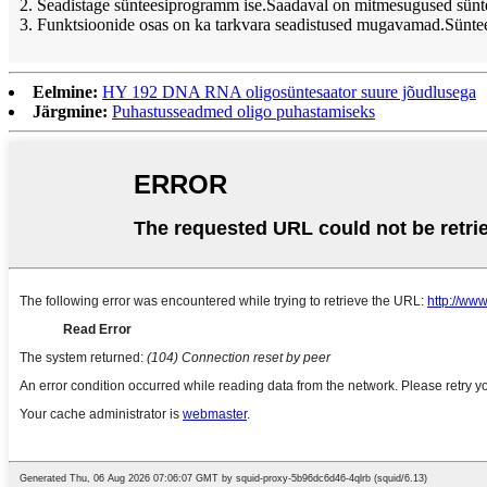
2. Seadistage sünteesiprogramm ise.Saadaval on mitmesugused süntee
3. Funktsioonide osas on ka tarkvara seadistused mugavamad.Sünteesi 
Eelmine:
HY 192 DNA RNA oligosüntesaator suure jõudlusega
Järgmine:
Puhastusseadmed oligo puhastamiseks