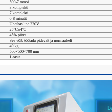
500-7 mmol
8 komplekti
7 komplekti
6-8 minutit
Ühefaasiline 220V.
25°C±4°C
45% piires
See võib töötada pidevalt ja normaalselt
40 kg
500×500×700 mm
1 aasta