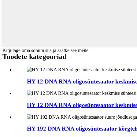
Kirjutage oma sõnum siia ja saatke see meile
Toodete kategooriad
HY 12 DNA RNA oligosüntesaator keskmise s
HY 12 DNA RNA oligosüntesaator keskmise s
HY 192 DNA RNA oligosüntesaator kõrgtehno