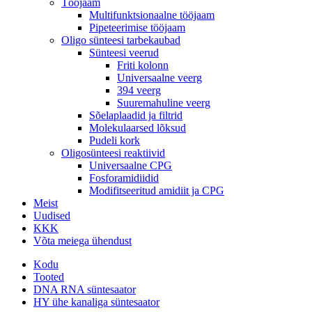
Tööjaam
Multifunktsionaalne tööjaam
Pipeteerimise tööjaam
Oligo sünteesi tarbekaubad
Sünteesi veerud
Friti kolonn
Universaalne veerg
394 veerg
Suuremahuline veerg
Sõelaplaadid ja filtrid
Molekulaarsed lõksud
Pudeli kork
Oligosünteesi reaktiivid
Universaalne CPG
Fosforamidiidid
Modifitseeritud amidiit ja CPG
Meist
Uudised
KKK
Võta meiega ühendust
Kodu
Tooted
DNA RNA süntesaator
HY ühe kanaliga süntesaator