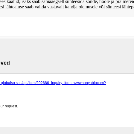
sikaalud;lisaks saab samaaegselt sünteesida sonde, tioole ja praimerei
lähtealuse saab valida vastavalt kandja olemusele või sünteesi lähtepo