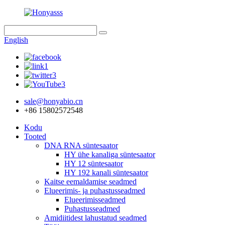
English
sale@honyabio.cn
+86 15802572548
Kodu
Tooted
DNA RNA süntesaator
HY ühe kanaliga süntesaator
HY 12 süntesaator
HY 192 kanali süntesaator
Kaitse eemaldamise seadmed
Elueerimis- ja puhastusseadmed
Elueerimisseadmed
Puhastusseadmed
Amidiitidest lahustatud seadmed